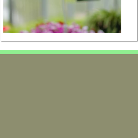
email.
contact@godicheauhorticulture.com
Mentions Légales
02.41.95.30.84 / 06.76.28.96.16