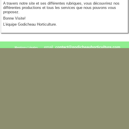
A travers notre site et ses différentes rubriques, vous découvrirez nos
différentes productions et tous les services que nous pouvons vous
proposez.
Bonne Visite!
L’équipe Godicheau Horticulture.
email.
contact@godicheauhorticulture.com
Mentions Légales
02.41.95.30.84 / 06.76.28.96.16