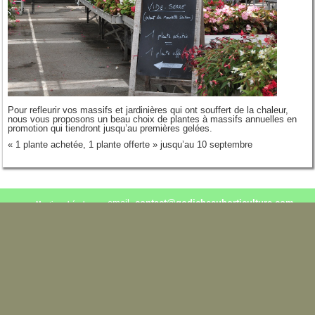
Pour refleurir vos massifs et jardinières qui ont souffert de la chaleur,
nous vous proposons un beau choix de plantes à massifs annuelles en
promotion qui tiendront jusqu’au premières gelées.
« 1 plante achetée, 1 plante offerte » jusqu’au 10 septembre
email.
contact@godicheauhorticulture.com
Mentions Légales
02.41.95.30.84 / 06.76.28.96.16